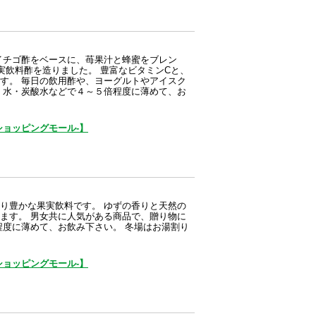
酢をベースに、苺果汁と蜂蜜をブレン
実飲料酢を造りました。 豊富なビタミンCと、
す。 毎日の飲用酢や、ヨーグルトやアイスク
、水・炭酸水などで４～５倍程度に薄めて、お
ョッピングモール-】
り豊かな果実飲料です。 ゆずの香りと天然の
ます。 男女共に人気がある商品で、贈り物に
程度に薄めて、お飲み下さい。 冬場はお湯割り
ョッピングモール-】