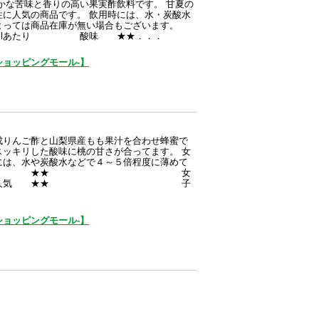
かな苦味と香りの高い果実酢飲料です。 甘夏の
性に人気の商品です。 飲用時には、水・炭酸水
よっては商品在庫が無い場合もございます。
lあたり 酸味 ★★．．．
ョッピングモール-】
ご酢と山梨県産もも果汁を合わせ蜂蜜で
スッキリした酸味に桃の甘さが合ってます。 女
には、水や炭酸水などで４～５倍程度に薄めて
酸味 ★★ 女
性人気 ★★ 子
ョッピングモール-】