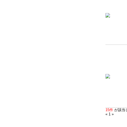
15件
が該当
« 1 »