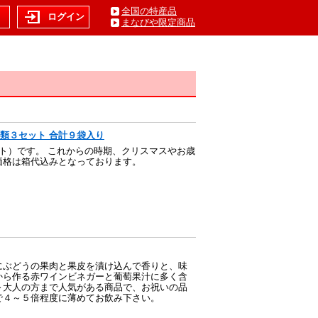
全国の特産品
ト
ログイン
まなびや限定商品
類３セット 合計９袋入り
ト）です。 これからの時期、クリスマスやお歳
価格は箱代込みとなっております。
にぶどうの果肉と果皮を漬け込んで香りと、味
から作る赤ワインビネガーと葡萄果汁に多く含
～大人の方まで人気がある商品で、お祝いの品
で４～５倍程度に薄めてお飲み下さい。