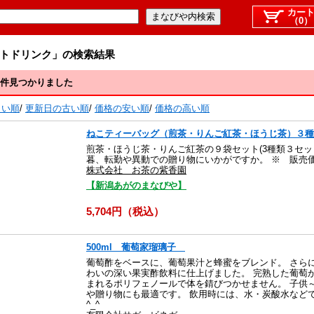
カー
（0）
トドリンク」の検索結果
5件見つかりました
しい順
/
更新日の古い順
/
価格の安い順
/
価格の高い順
ねこティーバッグ（煎茶・りんご紅茶・ほうじ茶）３種
煎茶・ほうじ茶・りんご紅茶の９袋セット(3種類３セッ
暮、転勤や異動での贈り物にいかがですか。 ※ 販売
株式会社 お茶の紫香園
【新潟あがのまなびや】
5,704円（税込）
500ml 葡萄家瑠璃子
葡萄酢をベースに、葡萄果汁と蜂蜜をブレンド。 さら
わいの深い果実酢飲料に仕上げました。 完熟した葡萄
まれるポリフェノールで体を錆びつかせません。 子供
や贈り物にも最適です。 飲用時には、水・炭酸水など
^_^