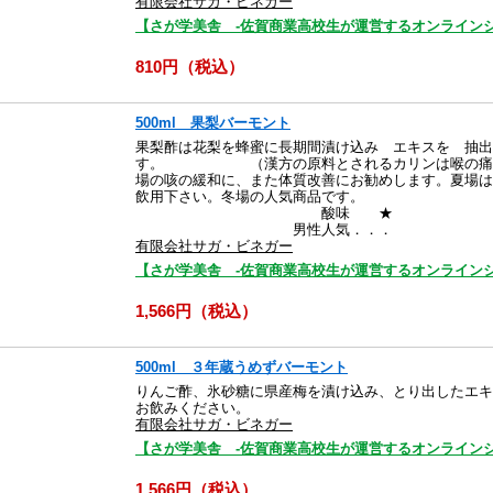
有限会社サガ・ビネガー
【さが学美舎 -佐賀商業高校生が運営するオンラインシ
810円（税込）
500ml 果梨バーモント
果梨酢は花梨を蜂蜜に長期間漬け込み エキスを 抽出
す。 （漢方の原料とされるカリンは喉の痛み、
場の咳の緩和に、また体質改善にお勧めします。夏場
飲用下さい。冬場の人気商
酸味 ★ 女性
男性人気．．．
有限会社サガ・ビネガー
【さが学美舎 -佐賀商業高校生が運営するオンラインシ
1,566円（税込）
500ml ３年蔵うめずバーモント
りんご酢、氷砂糖に県産梅を漬け込み、とり出したエキ
お飲みください。
有限会社サガ・ビネガー
【さが学美舎 -佐賀商業高校生が運営するオンラインシ
1,566円（税込）