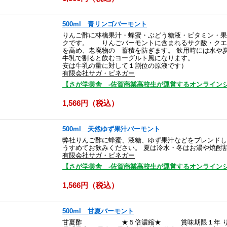
500ml 青リンゴバーモント
りんご酢に林檎果汁・蜂蜜・ぶどう糖液・ビタミン・果
クです。 りんごバーモントに含まれるサク酸・クエ
を高め、老廃物の 蓄積を防ぎます。 飲用時には水や
牛乳で割ると飲むヨーグルト風になります。 ☆
安は牛乳の量に対して１割位の原液
有限会社サガ・ビネガー
【さが学美舎 -佐賀商業高校生が運営するオンラインシ
1,566円（税込）
500ml 天然ゆず果汁バーモント
弊社りんご酢に蜂蜜、液糖、ゆず果汁などをブレンドし
うすめてお飲みください。 夏は冷水・冬はお湯や焼酎割
有限会社サガ・ビネガー
【さが学美舎 -佐賀商業高校生が運営するオンラインシ
1,566円（税込）
500ml 甘夏バーモント
甘夏酢 ★５倍濃縮★ 賞味期限１年 りんご