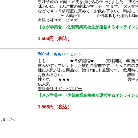
県呼子産の 果肉・果皮を漬け込み仕上げました。 爽や
味わいに、りんご酢の酸味がマッチしてます。 大人女
などで４～５倍程度に薄めて、お飲み下さい。 時期に
三ツ星評価 ５倍希釈した場合100m
有限会社サガ・ビネガー
【さが学美舎 -佐賀商業高校生が運営するオンラインシ
1,566円（税込）
500ml ももバーモント
もも ★５倍濃縮★ 賞味期限１年 熟成りん
飲みやすくブレンドした飲む果実酢です。 りんご酢の
性に人気がある商品で、贈り物にも最適です。 飲用時
お飲み下さい。 
性人気 ★★★ 男
供人気．．．
有限会社サガ・ビネガー
【さが学美舎 -佐賀商業高校生が運営するオンラインシ
1,566円（税込）
しました。