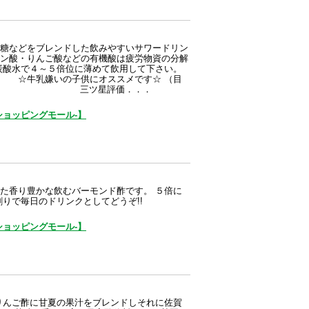
糖などをブレンドした飲みやすいサワードリン
ン酸・りんご酸などの有機酸は疲労物資の分解
炭酸水で４～５倍位に薄めて飲用して下さい。
牛乳嫌いの子供にオススメです☆ （目
です） 三ツ星評価．．．
ョッピングモール-】
た香り豊かな飲むバーモンド酢です。 ５倍に
りで毎日のドリンクとしてどうぞ!!
ョッピングモール-】
酢に甘夏の果汁をブレンドしそれに佐賀