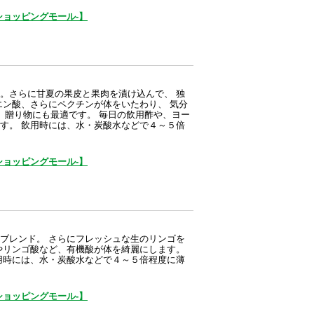
ョッピングモール-】
。さらに甘夏の果皮と果肉を漬け込んで、 独
エン酸、さらにペクチンが体をいたわり、 気分
で、贈り物にも最適です。 毎日の飲用酢や、ヨー
す。 飲用時には、水・炭酸水などで４～５倍
ョッピングモール-】
ブレンド。 さらにフレッシュな生のリンゴを
やリンゴ酸など、有機酸が体を綺麗にします。
用時には、水・炭酸水などで４～５倍程度に薄
ョッピングモール-】