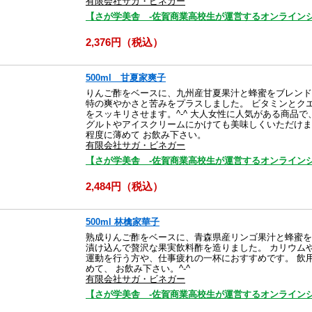
有限会社サガ・ビネガー
【さが学美舎 -佐賀商業高校生が運営するオンラインシ
2,376円（税込）
500ml 甘夏家爽子
りんご酢をベースに、九州産甘夏果汁と蜂蜜をブレンド
特の爽やかさと苦みをプラスしました。 ビタミンとク
をスッキリさせます。^-^ 大人女性に人気がある商品
グルトやアイスクリームにかけても美味しくいただけま
程度に薄めて お飲み下さい。
有限会社サガ・ビネガー
【さが学美舎 -佐賀商業高校生が運営するオンラインシ
2,484円（税込）
500ml 林檎家華子
熟成りんご酢をベースに、青森県産リンゴ果汁と蜂蜜を
漬け込んで贅沢な果実飲料酢を造りました。 カリウム
運動を行う方や、仕事疲れの一杯におすすめです。 飲
めて、 お飲み下さい。^-^
有限会社サガ・ビネガー
【さが学美舎 -佐賀商業高校生が運営するオンラインシ