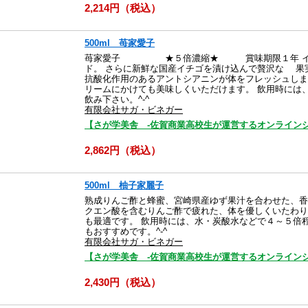
2,214円（税込）
500ml 苺家愛子
苺家愛子 ★５倍濃縮★ 賞味期限１年 イチゴ
ド。 さらに新鮮な国産イチゴを漬け込んで贅沢な 果
抗酸化作用のあるアントシアニンが体をフレッシュしま
リームにかけても美味しくいただけます。 飲用時には
飲み下さい。^-^
有限会社サガ・ビネガー
【さが学美舎 -佐賀商業高校生が運営するオンラインシ
2,862円（税込）
500ml 柚子家麗子
熟成りんご酢と蜂蜜、宮崎県産ゆず果汁を合わせた、香
クエン酸を含むりんご酢で疲れた、体を優しくいたわり
も最適です。 飲用時には、水・炭酸水などで４～５倍
もおすすめです。^-^
有限会社サガ・ビネガー
【さが学美舎 -佐賀商業高校生が運営するオンラインシ
2,430円（税込）