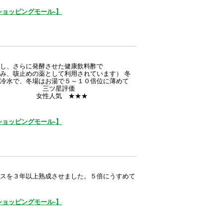
ョッピングモール-】
し、さらに発酵させた健康飲料酢で
咳止めの薬として利用されています） 冬
は冷水で、冬場はお湯で５～１０倍位に薄めて
品です。 三ツ星評価
人気 ★★★
ョッピングモール-】
スを３年以上熟成させました。５倍にうすめて
ョッピングモール-】