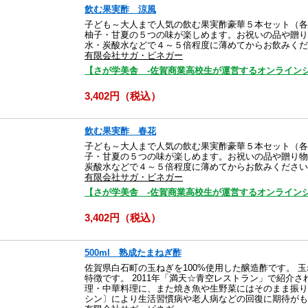
飲む果実酢 涼風
子ども～大人まで人気の飲む果実酢豪華５本セット（各1
柚子・甘夏の５つの味が楽しめます。お祝いの品や贈り
水・炭酸水などで４～５倍程度に薄めてからお飲みくだ
有限会社サガ・ビネガー
【さが学美舎 -佐賀商業高校生が運営するオンラインシ
3,402円（税込）
飲む果実酢 春花
子ども～大人まで人気の飲む果実酢豪華５本セット（各1
子・甘夏の５つの味が楽しめます。お祝いの品や贈り物
炭酸水などで４～５倍程度に薄めてからお飲みください
有限会社サガ・ビネガー
【さが学美舎 -佐賀商業高校生が運営するオンラインシ
3,402円（税込）
500ml 熟成たまねぎ酢
佐賀県白石町の玉ねぎを100%使用した醸造酢です。 
特徴です。 2011年「満天☆青空レストラン」で紹介
理・中華料理に、また焼き魚や生野菜にはそのまま振り
シン〕により生活習慣病や老人病などの回復に期待がも