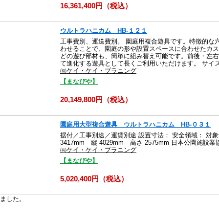
16,361,400円（税込）
ウルトラハニカム HB-１２１
工事費別、運送費別。 園庭用複合遊具です。特徴的な
わせることで、園庭の形や設置スペースに合わせたカス
どの遊び部材も、簡単に組み替え可能です。前後・左右
て進化する遊具として長くご利用いただけます。 サイズ：横 7
㈲ケイ・ケイ・プラニング
【まなびや】
20,149,800円（税込）
園庭用大型複合遊具 ウルトラハニカム HB-０３１
据付／工事別途／運賃別途 設置寸法： 安全領域： 対
3417mm 縦 4029mm 高さ 2575mm 日本公園施設
㈲ケイ・ケイ・プラニング
【まなびや】
5,020,400円（税込）
ました。