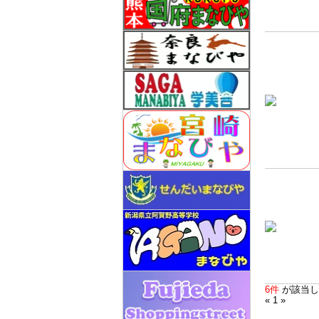
6件
が該当し
« 1 »