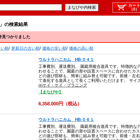
カー
（0）
」の検索結果
件見つかりました
しい順
/
更新日の古い順
/
価格の安い順
/
価格の高い順
ウルトラハニカム HB-０４１
工事費別、運送費別。 園庭用複合遊具です。特徴的な
わせることで、園庭の形や設置スペースに合わせたカス
どの遊び部材も、簡単に組み替え可能です。前後・左右
て進化する遊具として長くご利用いただけます。 サイズ：横 3
㈲ケイ・ケイ・プラニング
【まなびや】
6,358,000円（税込）
ウルトラハニカム HB-０６１
工事費別、運送費別。 園庭用複合遊具です。特徴的な
わせることで、園庭の形や設置スペースに合わせたカス
どの遊び部材も、簡単に組み替え可能です。前後・左右