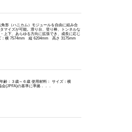
六角形（ハニカム）モジュールを自由に組み合
タマイズが可能。滑り台、登り棒、トンネルな
・上下、あらゆる方向に拡張でき、成長に応じ
574mm 縦 6204mm 高さ 3175mm
象年齢：３歳～６歳 使用材料： サイズ：横
業協会(JPFA)の基準に準拠．．．