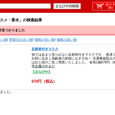
カー
（0）
スメ・香水」の検索結果
件見つかりました
しい順
/
更新日の古い順
/
価格の安い順
/
価格の高い順
反射材付きマスク
他ではあまり見られない反射材付きマスクです。 夜遅
れ時に出歩く高齢者の皆様におすすめ！ 交通事故防止
は白と紺の二色ご用意いたしました。 各色1個670円
学生服のやまだ
【まなびや】
670円（税込）
ました。