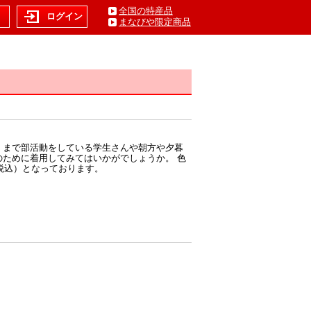
全国の特産品
ト
ログイン
まなびや限定商品
くまで部活動をしている学生さんや朝方や夕暮
のために着用してみてはいかがでしょうか。 色
（税込）となっております。