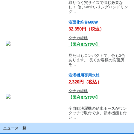
取りつく穴サイズで悩む必要な
し！ 使いやすいリングハンドリン
グ...
洗面化粧台600W
32,350円（税込）
タナカ総建
【国府まなびや】
見た目もコンパクトで、色も3色
あります。 長くお客様の洗面所
を...
洗濯機用専用水栓
2,320円（税込）
タナカ総建
【国府まなびや】
全自動洗濯機の給水ホースがワン
タッチで取付でき、節水機能も付
い...
ニュース一覧