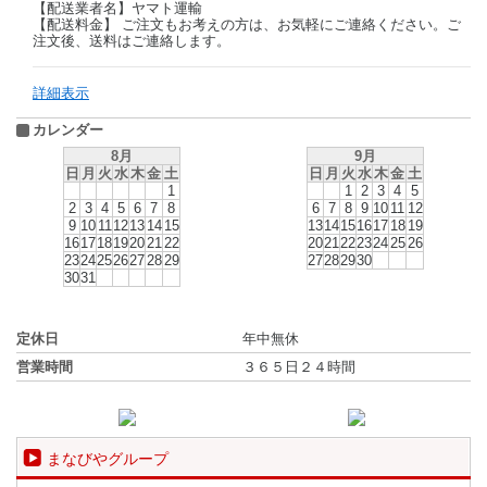
【配送業者名】ヤマト運輸
【配送料金】 ご注文もお考えの方は、お気軽にご連絡ください。ご
注文後、送料はご連絡します。
詳細表示
カレンダー
8月
9月
日
月
火
水
木
金
土
日
月
火
水
木
金
土
1
1
2
3
4
5
2
3
4
5
6
7
8
6
7
8
9
10
11
12
9
10
11
12
13
14
15
13
14
15
16
17
18
19
16
17
18
19
20
21
22
20
21
22
23
24
25
26
23
24
25
26
27
28
29
27
28
29
30
30
31
定休日
年中無休
営業時間
３６５日２４時間
まなびやグループ