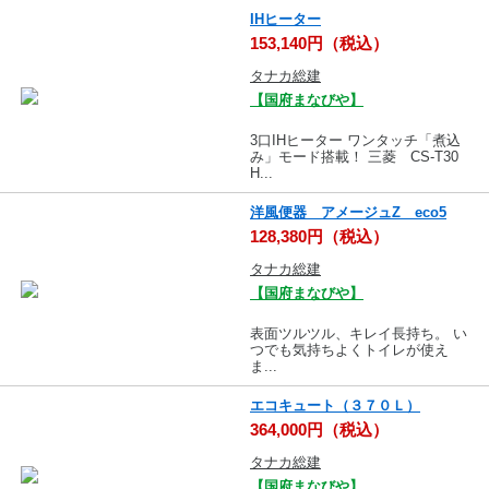
IHヒーター
153,140円（税込）
タナカ総建
【国府まなびや】
3口IHヒーター ワンタッチ「煮込
み」モード搭載！ 三菱 CS-T30
H...
洋風便器 アメージュZ eco5
128,380円（税込）
タナカ総建
【国府まなびや】
表面ツルツル、キレイ長持ち。 い
つでも気持ちよくトイレが使え
ま...
エコキュート（３７０Ｌ）
364,000円（税込）
タナカ総建
【国府まなびや】