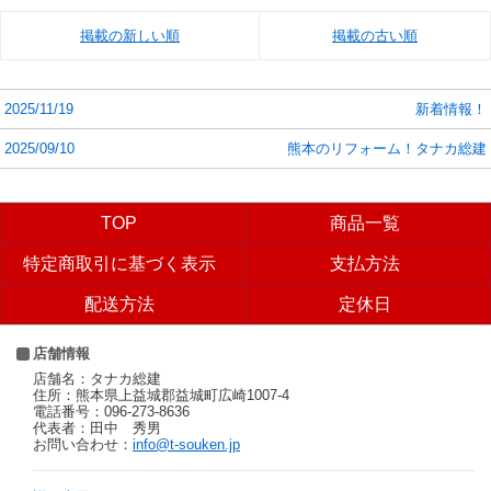
掲載の新しい順
掲載の古い順
2025/11/19
新着情報！
2025/09/10
熊本のリフォーム！タナカ総建
TOP
商品一覧
特定商取引に基づく表示
支払方法
配送方法
定休日
店舗情報
店舗名：タナカ総建
住所：熊本県上益城郡益城町広崎1007-4
電話番号：096-273-8636
代表者：田中 秀男
お問い合わせ：
info@t-souken.jp