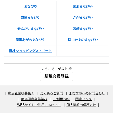
まなびや
国府まなびや
奈良まなびや
さがまなびや
せんだいまなびや
宮崎まなびや
新潟あがのまなびや
岡山たまのまなびや
藤枝ショッピングストリート
ようこそ、
ゲスト
様
新規会員登録
|
出店企業様募集！
|
よくあるご質問
|
まなびやへのお問合わせ
|
|
熊本国府高等学校
|
ご利用規約
|
関連リンク
|
|
WEBサイトご利用にあたって
|
個人情報の保護方針
|