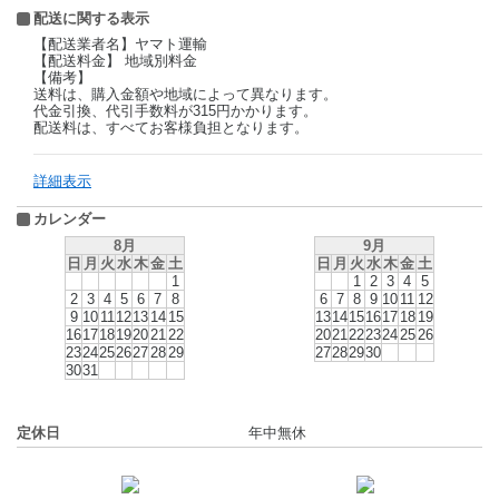
配送に関する表示
【配送業者名】ヤマト運輸
【配送料金】 地域別料金
【備考】
送料は、購入金額や地域によって異なります。
代金引換、代引手数料が315円かかります。
配送料は、すべてお客様負担となります。
詳細表示
カレンダー
8月
9月
日
月
火
水
木
金
土
日
月
火
水
木
金
土
1
1
2
3
4
5
2
3
4
5
6
7
8
6
7
8
9
10
11
12
9
10
11
12
13
14
15
13
14
15
16
17
18
19
16
17
18
19
20
21
22
20
21
22
23
24
25
26
23
24
25
26
27
28
29
27
28
29
30
30
31
定休日
年中無休