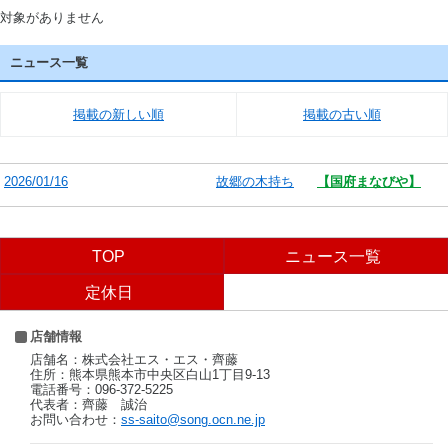
対象がありません
ニュース一覧
掲載の新しい順
掲載の古い順
2026/01/16
故郷の木持ち
【国府まなびや】
TOP
ニュース一覧
定休日
店舗情報
店舗名：株式会社エス・エス・齊藤
住所：熊本県熊本市中央区白山1丁目9-13
電話番号：096-372-5225
代表者：齊藤 誠治
お問い合わせ：
ss-saito@song.ocn.ne.jp