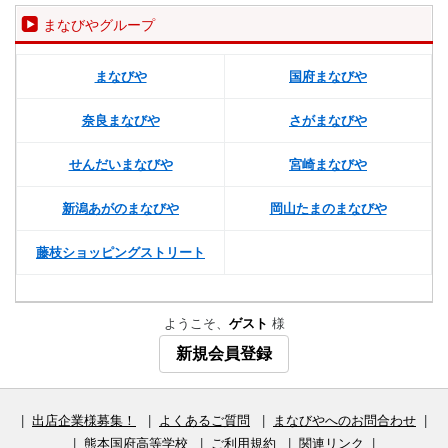
まなびやグループ
まなびや
国府まなびや
奈良まなびや
さがまなびや
せんだいまなびや
宮崎まなびや
新潟あがのまなびや
岡山たまのまなびや
藤枝ショッピングストリート
ようこそ、
ゲスト
様
新規会員登録
|
出店企業様募集！
|
よくあるご質問
|
まなびやへのお問合わせ
|
|
熊本国府高等学校
|
ご利用規約
|
関連リンク
|