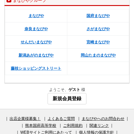
まなびやグループ
まなびや
国府まなびや
奈良まなびや
さがまなびや
せんだいまなびや
宮崎まなびや
新潟あがのまなびや
岡山たまのまなびや
藤枝ショッピングストリート
ようこそ、
ゲスト
様
新規会員登録
|
出店企業様募集！
|
よくあるご質問
|
まなびやへのお問合わせ
|
|
熊本国府高等学校
|
ご利用規約
|
関連リンク
|
|
WEBサイトご利用にあたって
|
個人情報の保護方針
|