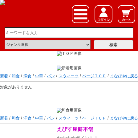
新着
/
和食
/
洋食
/
中華
/
パン
/
スウィーツ
/
ページＴＯＰ
/
まなびやに戻る
対象がありません
新着
/
和食
/
洋食
/
中華
/
パン
/
スウィーツ
/
ページＴＯＰ
/
まなびやに戻る
えびす屋餅本舗