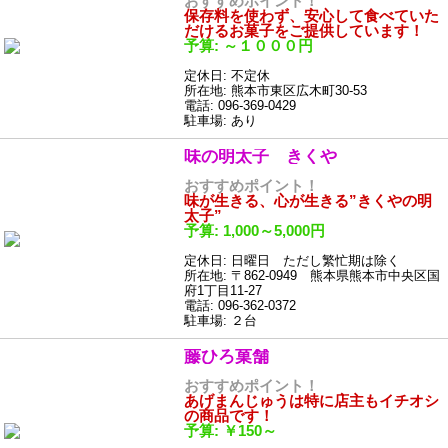
おすすめポイント！
保存料を使わず、安心して食べていた
だけるお菓子をご提供しています！
予算: ～１０００円
定休日: 不定休
所在地: 熊本市東区広木町30-53
電話: 096-369-0429
駐車場: あり
味の明太子 きくや
おすすめポイント！
味が生きる、心が生きる”きくやの明
太子”
予算: 1,000～5,000円
定休日: 日曜日 ただし繁忙期は除く
所在地: 〒862-0949 熊本県熊本市中央区国
府1丁目11-27
電話: 096-362-0372
駐車場: ２台
藤ひろ菓舗
おすすめポイント！
あげまんじゅうは特に店主もイチオシ
の商品です！
予算: ￥150～