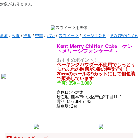
対象がありません
新着
/
和食
/
洋食
/
中華
/
パン
/
スウィーツ
/
ページＴＯＰ
/
まなびやに戻る
Kent Merry Chiffon Cake - ケン
トメリーシフォンケーキ -
おすすめポイント！
ベーキングパウダー不使用でしっとり
ふわふわの触感が1番の特徴です！
20cmのホールを9カットにして個包装
で販売しています
予算: 350～3,000
定休日: 不定休
所在地: 熊本市中央区帯山2丁目11-7
電話: 096-384-7143
駐車場: 2台