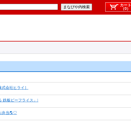
カー
（0）
株式会社ヒライ］
 鉄板ビーフライス」❕
弁当🌎♡