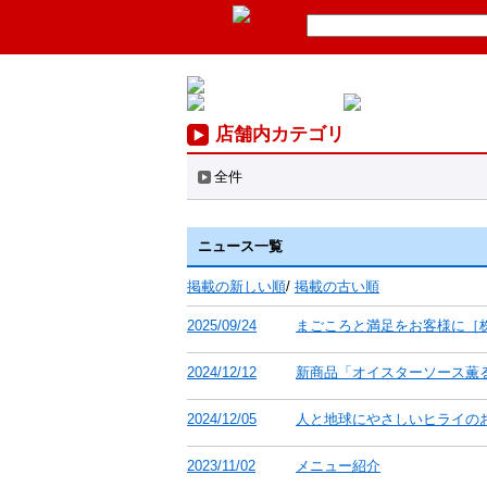
店舗内カテゴリ
全件
ニュース一覧
掲載の新しい順
/
掲載の古い順
2025/09/24
まごころと満足をお客様に［
2024/12/12
新商品「オイスターソース薫る
2024/12/05
人と地球にやさしいヒライのお
2023/11/02
メニュー紹介