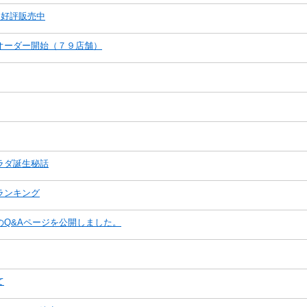
」好評販売中
オーダー開始（７９店舗）
ラダ誕生秘話
ランキング
のQ&Aページを公開しました。
て