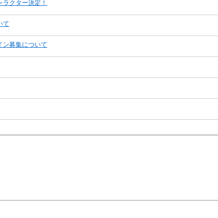
ャラクター決定！
いて
イン募集について