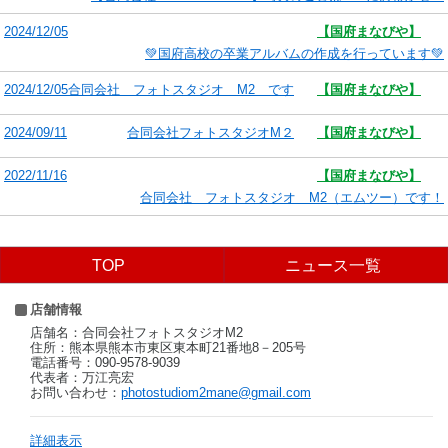
2024/12/05
【国府まなびや】
💚国府高校の卒業アルバムの作成を行っています💚
2024/12/05
合同会社 フォトスタジオ M2 です
【国府まなびや】
2024/09/11
合同会社フォトスタジオM２
【国府まなびや】
2022/11/16
【国府まなびや】
合同会社 フォトスタジオ M2（エムツー）です！
TOP
ニュース一覧
店舗情報
店舗名：合同会社フォトスタジオM2
住所：熊本県熊本市東区東本町21番地8－205号
電話番号：090-9578-9039
代表者：万江亮宏
お問い合わせ：
photostudiom2mane@gmail.com
詳細表示