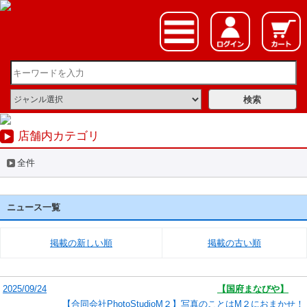
店舗内カテゴリ
全件
ニュース一覧
掲載の新しい順
掲載の古い順
2025/09/24
【国府まなびや】
【合同会社PhotoStudioM２】写真のことはM２におまかせ！