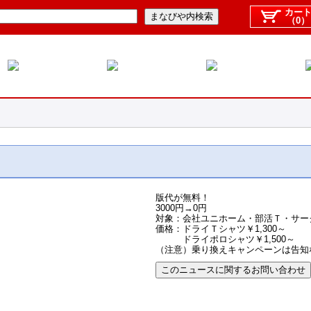
カー
（0）
版代が無料！
3000円→0円
対象：会社ユニホーム・部活Ｔ・サー
価格：ドライＴシャツ￥1,300～
ドライポロシャツ￥1,500～
（注意）乗り換えキャンペーンは告知