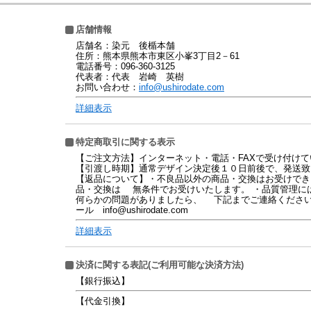
店舗情報
店舗名：染元 後楯本舗
住所：熊本県熊本市東区小峯3丁目2－61
電話番号：096-360-3125
代表者：代表 岩崎 英樹
お問い合わせ：
info@ushirodate.com
詳細表示
特定商取引に関する表示
【ご注文方法】インターネット・電話・FAXで受け付けて
【引渡し時期】通常デザイン決定後１０日前後で、発送致
【返品について】・不良品以外の商品・交換はお受けでき
品・交換は 無条件でお受けいたします。 ・品質管理に
何らかの問題がありましたら、 下記までご連絡くだ
ール info@ushirodate.com
詳細表示
決済に関する表記(ご利用可能な決済方法)
【銀行振込】
【代金引換】