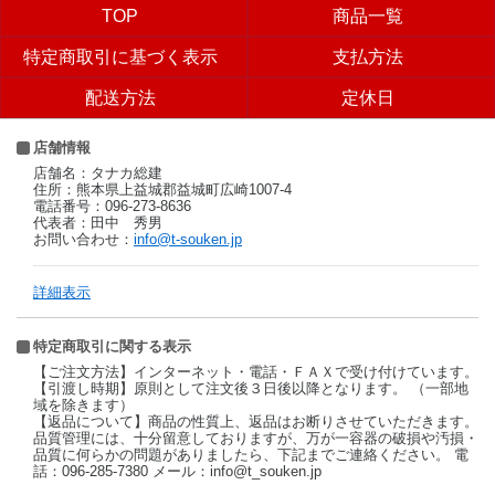
TOP
商品一覧
特定商取引に基づく表示
支払方法
配送方法
定休日
店舗情報
店舗名：タナカ総建
住所：熊本県上益城郡益城町広崎1007-4
電話番号：096-273-8636
代表者：田中 秀男
お問い合わせ：
info@t-souken.jp
詳細表示
特定商取引に関する表示
【ご注文方法】インターネット・電話・ＦＡＸで受け付けています。
【引渡し時期】原則として注文後３日後以降となります。 （一部地
域を除きます）
【返品について】商品の性質上、返品はお断りさせていただきます。
品質管理には、十分留意しておりますが、万が一容器の破損や汚損・
品質に何らかの問題がありましたら、下記までご連絡ください。 電
話：096-285-7380 メール：info@t_souken.jp