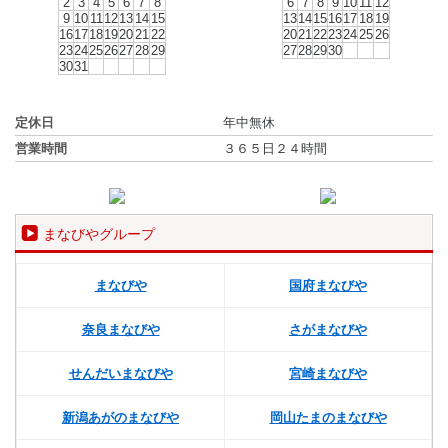
2
3
4
5
6
7
8
6
7
8
9
10
11
12
9
10
11
12
13
14
15
13
14
15
16
17
18
19
16
17
18
19
20
21
22
20
21
22
23
24
25
26
23
24
25
26
27
28
29
27
28
29
30
30
31
定休日
年中無休
営業時間
３６５日２４時間
まなびやグループ
まなびや
国府まなびや
奈良まなびや
さがまなびや
せんだいまなびや
宮崎まなびや
新潟あがのまなびや
岡山たまのまなびや