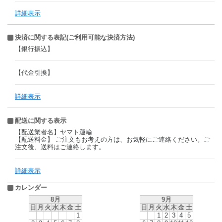
詳細表示
決済に関する表記(ご利用可能な決済方法)
【銀行振込】
【代金引換】
詳細表示
配送に関する表示
【配送業者名】ヤマト運輸
【配送料金】 ご注文もお考えの方は、お気軽にご連絡ください。ご
注文後、送料はご連絡します。
詳細表示
カレンダー
8月
9月
日
月
火
水
木
金
土
日
月
火
水
木
金
土
1
1
2
3
4
5