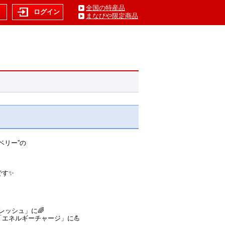
全国の特産品
ト
ログイン
まなびや限定商品
ベリー”の
です✨
レッシュ」に🌈
エネルギーチャージ」に💪