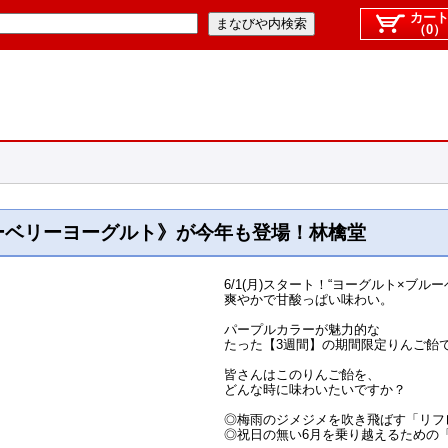
カー
（0）
ーベリーヨーグルト》が今年も登場！林檎堂
6/1(月)スタート！“ヨーグルト×ブルー
爽やかで甘酸っぱい味わい。
パープルカラーが魅力的な
たった【3週間】の期間限定りんご飴
皆さんはこのりんご飴を、
どんな時に味わいたいですか？
◎梅雨のジメジメを吹き飛ばす「リフ
◎祝日の無い6月を乗り越えるための「