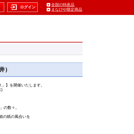
全国の特産品
ト
ログイン
まなびや限定商品
藤井）
ス」】を開催いたします。
)
ス」の数々。
箱の紙の風合いを