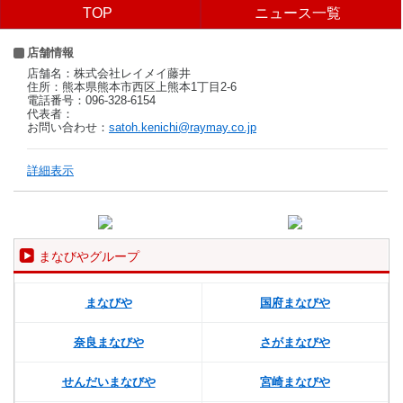
TOP
ニュース一覧
店舗情報
店舗名：株式会社レイメイ藤井
住所：熊本県熊本市西区上熊本1丁目2‐6
電話番号：096-328-6154
代表者：
お問い合わせ：
satoh.kenichi@raymay.co.jp
詳細表示
まなびやグループ
まなびや
国府まなびや
奈良まなびや
さがまなびや
せんだいまなびや
宮崎まなびや