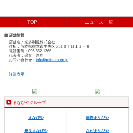
TOP
ニュース一覧
店舗情報
店舗名：光多制服株式会社
住所：熊本県熊本市中央区大江３丁目１１－６
電話番号：096-362-1366
代表者：采女 昌司
お問い合わせ：
info@mitsuta.co.jp
詳細表示
まなびやグループ
まなびや
国府まなびや
奈良まなびや
さがまなびや