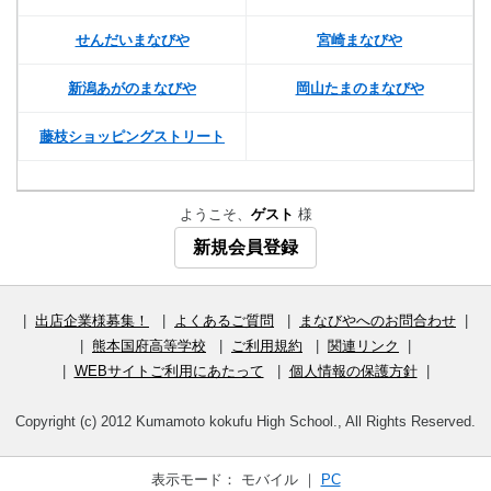
せんだいまなびや
宮崎まなびや
新潟あがのまなびや
岡山たまのまなびや
藤枝ショッピングストリート
ようこそ、
ゲスト
様
新規会員登録
|
出店企業様募集！
|
よくあるご質問
|
まなびやへのお問合わせ
|
|
熊本国府高等学校
|
ご利用規約
|
関連リンク
|
|
WEBサイトご利用にあたって
|
個人情報の保護方針
|
Copyright (c) 2012 Kumamoto kokufu High School., All Rights Reserved.
表示モード： モバイル ｜
PC