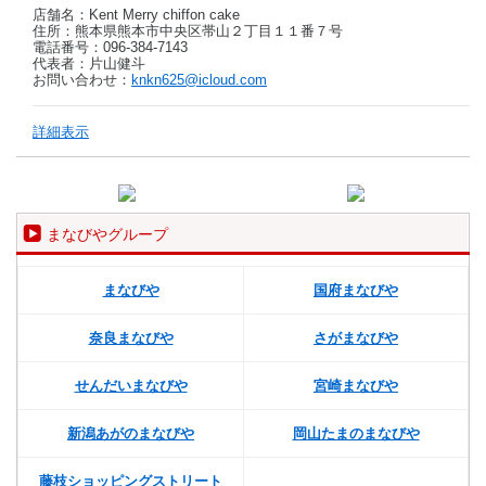
店舗名：Kent Merry chiffon cake
住所：熊本県熊本市中央区帯山２丁目１１番７号
電話番号：096-384-7143
代表者：片山健斗
お問い合わせ：
knkn625@icloud.com
詳細表示
まなびやグループ
まなびや
国府まなびや
奈良まなびや
さがまなびや
せんだいまなびや
宮崎まなびや
新潟あがのまなびや
岡山たまのまなびや
藤枝ショッピングストリート